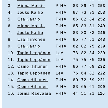
3.
Minna Moisio
P-HA
83
89
81
253
4.
Jouko Kallio
P-HA
87
73
93
253
5.
Esa Kaario
P-HA
86
82
84
252
6.
Minna Moisio
P-HA
85
83
81
249
7.
Jouko Kallio
P-HA
83
80
83
246
8.
Esa Hirvonen
P-HA
85
77
81
243
9.
Esa Kaario
P-HA
82
82
75
239
10.
Tapio Leppänen
LeA
73
82
84
239
11.
Tapio Leppänen
LeA
75
75
85
235
12.
Osmo Hiltunen
P-HA
86
77
69
232
13.
Tapio Leppänen
LeA
76
64
82
222
14.
Osmo Hiltunen
P-HA
80
72
69
221
15.
Osmo Hiltunen
P-HA
83
65
61
209
16.
Jorma Raevaara
P-HA
44
51
21
116