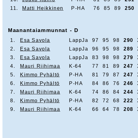
11.
Matti Heikkinen
P-HA
76
85
89
250
Maanantaiammunnat - D
1.
Esa Savola
LappJa
97
95
98
290
2.
Esa Savola
LappJa
96
95
98
289
3.
Esa Savola
LappJa
83
98
98
279
4.
Mauri Riihimaa
K-64
77
81
89
247
5.
Kimmo Pyhältö
P-HA
81
79
87
247
6.
Kimmo Pyhältö
P-HA
84
86
76
246
7.
Mauri Riihimaa
K-64
74
86
84
244
8.
Kimmo Pyhältö
P-HA
82
72
68
222
9.
Mauri Riihimaa
K-64
66
64
78
208