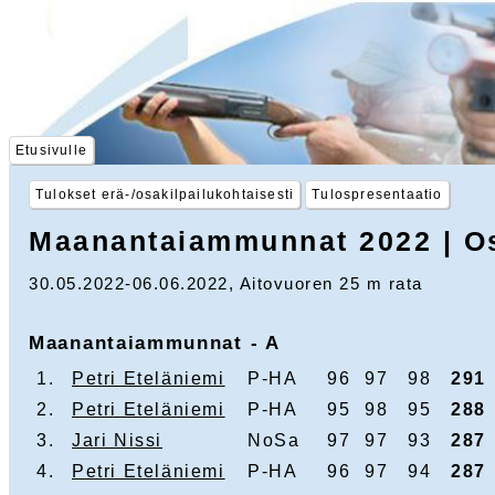
Etusivulle
Tulokset erä-/osakilpailukohtaisesti
Tulospresentaatio
Maanantaiammunnat 2022 | Osa
30.05.2022-06.06.2022, Aitovuoren 25 m rata
Maanantaiammunnat - A
1.
Petri Eteläniemi
P-HA
96
97
98
291
2.
Petri Eteläniemi
P-HA
95
98
95
288
3.
Jari Nissi
NoSa
97
97
93
287
4.
Petri Eteläniemi
P-HA
96
97
94
287