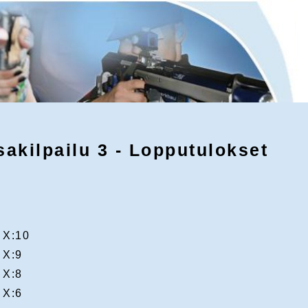
kilpailu 3 - Lopputulokset
X:10
X:9
X:8
X:6