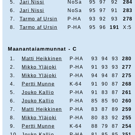
5.
Jari Nissi
NoSa
95
97
92
284
6.
Jari Nissi
NoSa
95
97
91
283
7.
Tarmo af Ursin
P-HA
93
92
93
278
8.
Tarmo af Ursin
P-HA
95
96
191
X:5
Maanantaiammunnat - C
1.
Matti Heikkinen
P-HA
93
94
93
280
2.
Mikko Yläjoki
P-HA
91
93
93
277
3.
Mikko Yläjoki
P-HA
94
94
87
275
4.
Pertti Munne
K-64
91
90
87
268
5.
Jouko Kallio
P-HA
91
83
87
261
6.
Jouko Kallio
P-HA
85
85
90
260
7.
Matti Heikkinen
P-HA
83
87
89
259
8.
Mikko Yläjoki
P-HA
80
83
92
255
9.
Pertti Munne
K-64
88
79
87
254
10.
Jouko Kallio
P-HA
81
85
85
251