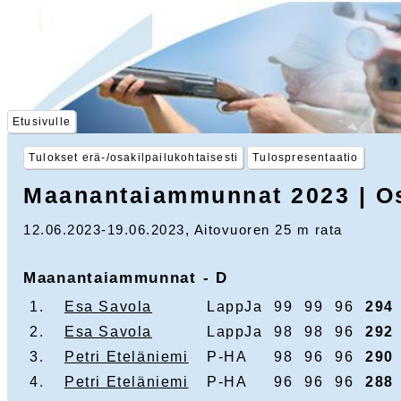
Etusivulle
Tulokset erä-/osakilpailukohtaisesti
Tulospresentaatio
Maanantaiammunnat 2023 | Osa
12.06.2023-19.06.2023, Aitovuoren 25 m rata
Maanantaiammunnat - D
1.
Esa Savola
LappJa
99
99
96
294
2.
Esa Savola
LappJa
98
98
96
292
3.
Petri Eteläniemi
P-HA
98
96
96
290
4.
Petri Eteläniemi
P-HA
96
96
96
288