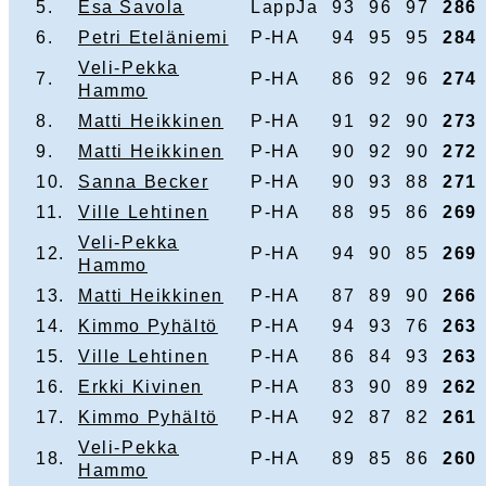
5.
Esa Savola
LappJa
93
96
97
286
6.
Petri Eteläniemi
P-HA
94
95
95
284
Veli-Pekka
7.
P-HA
86
92
96
274
Hammo
8.
Matti Heikkinen
P-HA
91
92
90
273
9.
Matti Heikkinen
P-HA
90
92
90
272
10.
Sanna Becker
P-HA
90
93
88
271
11.
Ville Lehtinen
P-HA
88
95
86
269
Veli-Pekka
12.
P-HA
94
90
85
269
Hammo
13.
Matti Heikkinen
P-HA
87
89
90
266
14.
Kimmo Pyhältö
P-HA
94
93
76
263
15.
Ville Lehtinen
P-HA
86
84
93
263
16.
Erkki Kivinen
P-HA
83
90
89
262
17.
Kimmo Pyhältö
P-HA
92
87
82
261
Veli-Pekka
18.
P-HA
89
85
86
260
Hammo