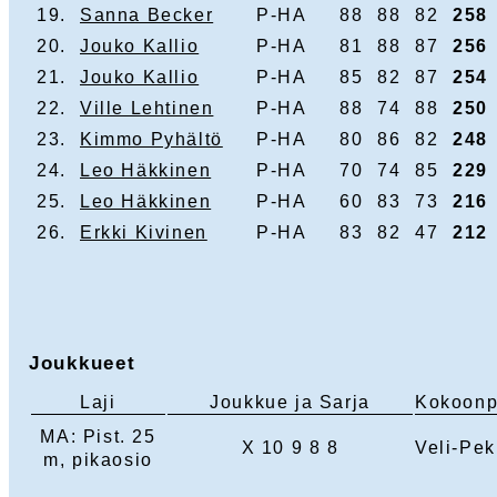
19.
Sanna Becker
P-HA
88
88
82
258
20.
Jouko Kallio
P-HA
81
88
87
256
21.
Jouko Kallio
P-HA
85
82
87
254
22.
Ville Lehtinen
P-HA
88
74
88
250
23.
Kimmo Pyhältö
P-HA
80
86
82
248
24.
Leo Häkkinen
P-HA
70
74
85
229
25.
Leo Häkkinen
P-HA
60
83
73
216
26.
Erkki Kivinen
P-HA
83
82
47
212
Joukkueet
Laji
Joukkue ja Sarja
Kokoon
MA: Pist. 25
X 10 9 8 8
Veli-Pe
m, pikaosio