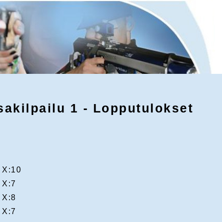
kilpailu 1 - Lopputulokset
X:10
X:7
X:8
X:7