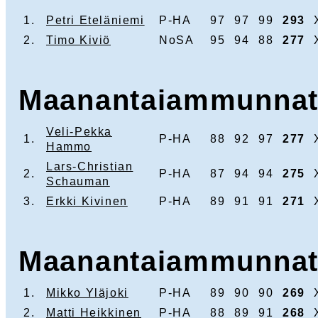
1.
Petri Eteläniemi
P-HA
97
97
99
293
2.
Timo Kiviö
NoSA
95
94
88
277
Maanantaiammunnat
Veli-Pekka
1.
P-HA
88
92
97
277
Hammo
Lars-Christian
2.
P-HA
87
94
94
275
Schauman
3.
Erkki Kivinen
P-HA
89
91
91
271
Maanantaiammunnat
1.
Mikko Yläjoki
P-HA
89
90
90
269
2.
Matti Heikkinen
P-HA
88
89
91
268