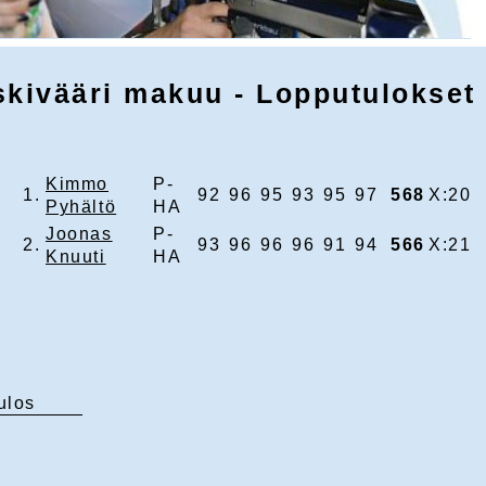
skivääri makuu - Lopputulokset
Kimmo
P-
1.
92
96
95
93
95
97
568
X:20
Pyhältö
HA
Joonas
P-
2.
93
96
96
96
91
94
566
X:21
Knuuti
HA
ulos