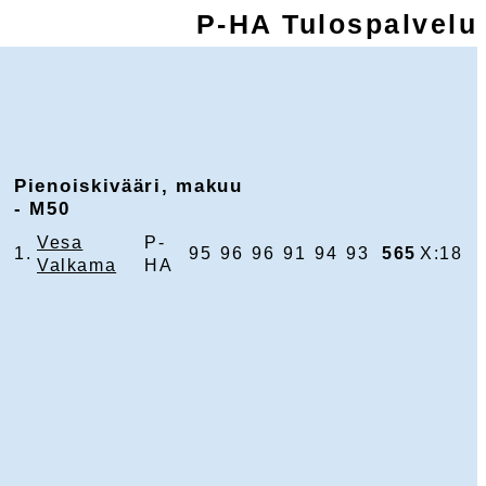
P-HA Tulospalvelu
Pienoiskivääri, makuu
- M50
Vesa
P-
1.
95
96
96
91
94
93
565
X:18
Valkama
HA