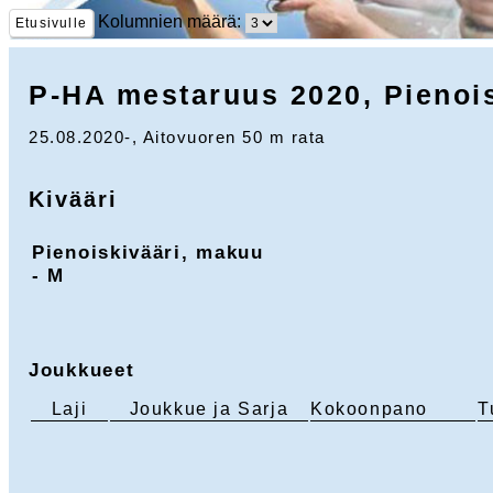
Kolumnien määrä:
Etusivulle
P-HA mestaruus 2020, Pienoi
25.08.2020-, Aitovuoren 50 m rata
Kivääri
Pienoiskivääri, makuu
- M
Joukkueet
Laji
Joukkue ja Sarja
Kokoonpano
T