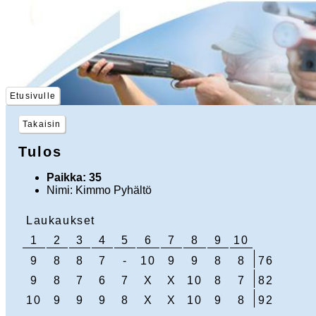
Etusivulle
Takaisin
Tulos
Paikka: 35
Nimi: Kimmo Pyhältö
Laukaukset
1
2
3
4
5
6
7
8
9
10
9
8
8
7
-
10
9
9
8
8
76
9
8
7
6
7
X
X
10
8
7
82
10
9
9
9
8
X
X
10
9
8
92