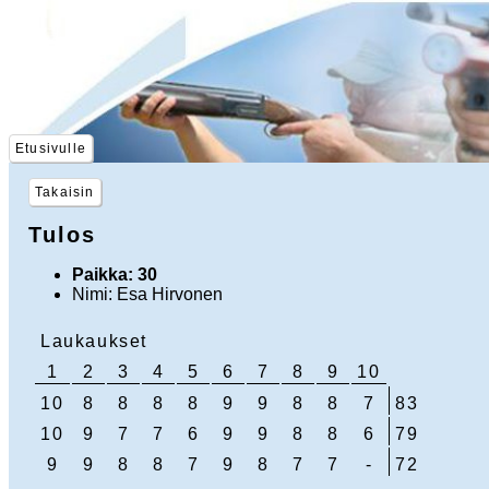
Etusivulle
Takaisin
Tulos
Paikka: 30
Nimi: Esa Hirvonen
Laukaukset
1
2
3
4
5
6
7
8
9
10
10
8
8
8
8
9
9
8
8
7
83
10
9
7
7
6
9
9
8
8
6
79
9
9
8
8
7
9
8
7
7
-
72