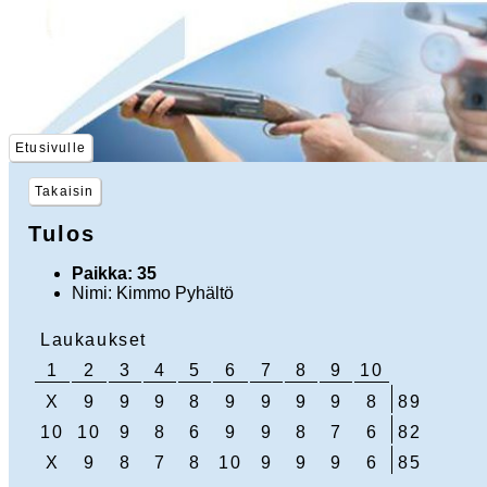
Etusivulle
Takaisin
Tulos
Paikka: 35
Nimi: Kimmo Pyhältö
Laukaukset
1
2
3
4
5
6
7
8
9
10
X
9
9
9
8
9
9
9
9
8
89
10
10
9
8
6
9
9
8
7
6
82
X
9
8
7
8
10
9
9
9
6
85