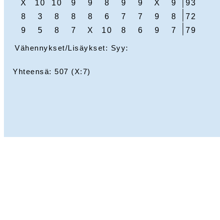
X
10
10
9
9
8
9
9
X
9
93
8
3
8
8
8
6
7
7
9
8
72
9
5
8
7
X
10
8
6
9
7
79
Vähennykset/Lisäykset: Syy:
Yhteensä:
507
(X:
7
)