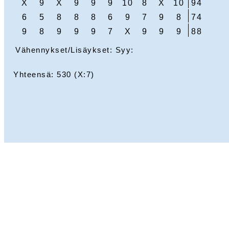
X
9
X
9
9
9
10
8
X
10
94
6
5
8
8
8
6
9
7
9
8
74
9
8
9
9
9
7
X
9
9
9
88
Vähennykset/Lisäykset: Syy:
Yhteensä:
530
(X:
7
)