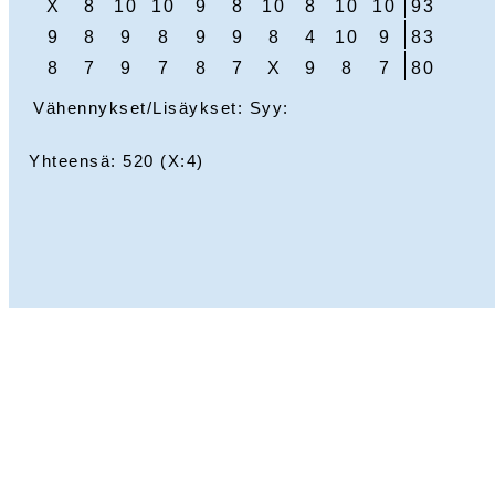
X
8
10
10
9
8
10
8
10
10
93
9
8
9
8
9
9
8
4
10
9
83
8
7
9
7
8
7
X
9
8
7
80
Vähennykset/Lisäykset: Syy:
Yhteensä:
520
(X:
4
)