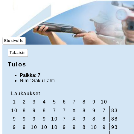
Etusivulle
Takaisin
Tulos
Paikka: 7
Nimi: Saku Lahti
Laukaukset
1
2
3
4
5
6
7
8
9
10
10
8
9
8
7
7
X
8
9
7
83
9
9
9
9
10
7
X
9
8
8
88
9
9
10
10
10
9
9
8
10
9
93