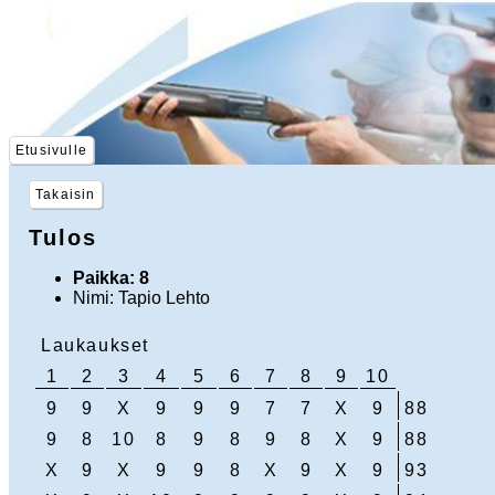
Etusivulle
Takaisin
Tulos
Paikka: 8
Nimi: Tapio Lehto
Laukaukset
1
2
3
4
5
6
7
8
9
10
9
9
X
9
9
9
7
7
X
9
88
9
8
10
8
9
8
9
8
X
9
88
X
9
X
9
9
8
X
9
X
9
93